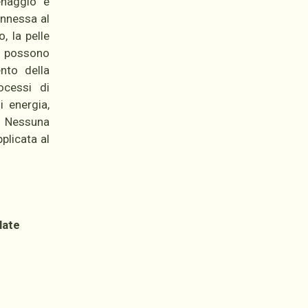
enaggio e
onnessa al
, la pelle
e possono
nto della
ocessi di
i energia,
o. Nessuna
plicata al
late