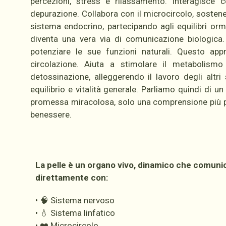
percezioni, stress e rilassamento. Interagisce 
depurazione. Collabora con il microcircolo, sostene
sistema endocrino, partecipando agli equilibri orm
diventa una vera via di comunicazione biologica
potenziare le sue funzioni naturali. Questo appr
circolazione. Aiuta a stimolare il metabolismo 
detossinazione, alleggerendo il lavoro degli altri
equilibrio e vitalità generale. Parliamo quindi di 
promessa miracolosa, solo una comprensione più pr
benessere.
La pelle è un organo vivo, dinamico che comuni
direttamente con:
• 🧠 Sistema nervoso
• 💧 Sistema linfatico
• ❤️ Microcircolo