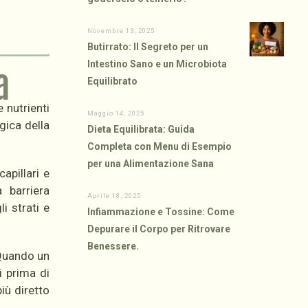
.
Novembre 13, 2025
Butirrato: Il Segreto per un
Intestino Sano e un Microbiota
a
Equilibrato
 nutrienti
Maggio 14, 2025
gica della
Dieta Equilibrata: Guida
Completa con Menu di Esempio
per una Alimentazione Sana
apillari e
 barriera
Aprile 18, 2025
i strati e
Infiammazione e Tossine: Come
Depurare il Corpo per Ritrovare
Benessere.
 Quando un
i prima di
iù diretto