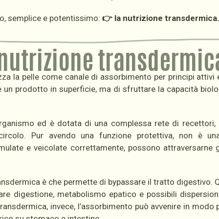
io, semplice e potentissimo:
👉 la nutrizione transdermica
 nutrizione transdermic
za la pelle come canale di assorbimento per principi attivi e
 un prodotto in superficie, ma di sfruttare la capacità biolo
 organismo ed è dotata di una complessa rete di recettori, c
circolo. Pur avendo una funzione protettiva, non è una
late e veicolate correttamente, possono attraversarne gl
transdermica è che permette di bypassare il tratto digestivo.
tare digestione, metabolismo epatico e possibili dispersion
a transdermica, invece, l’assorbimento può avvenire in modo p
arico su stomaco e intestino.