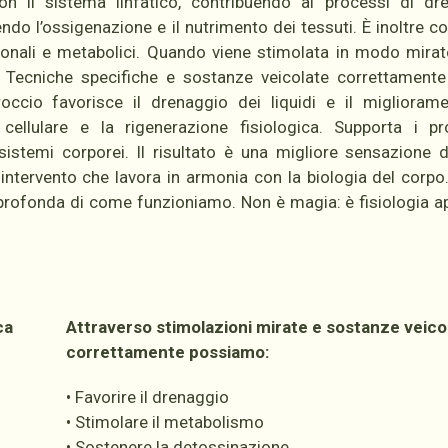
con il sistema linfatico, contribuendo ai processi di dr
ndo l’ossigenazione e il nutrimento dei tessuti. È inoltre c
onali e metabolici. Quando viene stimolata in modo mirato
. Tecniche specifiche e sostanze veicolate correttament
occio favorisce il drenaggio dei liquidi e il migliorame
cellulare e la rigenerazione fisiologica. Supporta i pr
 sistemi corporei. Il risultato è una migliore sensazione d
un intervento che lavora in armonia con la biologia del corp
ofonda di come funzioniamo. Non è magia: è fisiologia ap
ca
Attraverso stimolazioni mirate e sostanze veico
correttamente possiamo:
• Favorire il drenaggio
• Stimolare il metabolismo
• Sostenere la detossinazione