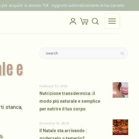
is per acquisti di almeno 70€ . Aggiunto automaticamente al tuo carrello!
le e
Febbraio 13, 2026
Nutrizione transdermica: il
modo più naturale e semplice
ti stanca,
per nutrire il tuo corpo
Dicembre 18, 2025
Il Natale sta arrivando :
i.
goderselo o temerlo?