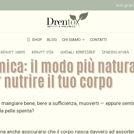
Invio grat
SHOP
BLOG
CHI SIAMO
CONTATTI
SHOP
BLOG
CHI SIAMO
CONTATTI
beauty corpo
beauty viso
consigli benessere
spazzolatura
ica: il modo più natura
nutrire il tuo corpo
 mangiare bene, bere a sufficienza, muoverti — eppure sentir
la pelle spenta?
na anche assicurarsi che il corpo riesca davvero ad assorbirl