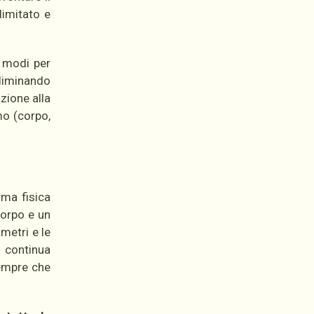
limitato e
i modi per
eliminando
zione alla
mo (corpo,
rma fisica
corpo e un
metri e le
n continua
sempre che