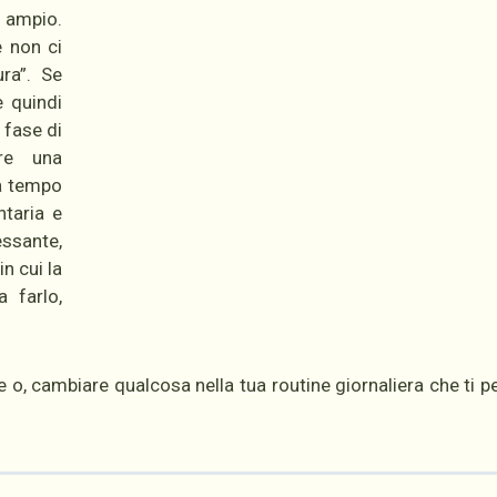
ù ampio.
è non ci
ura”. Se
e quindi
 fase di
are una
da tempo
ntaria e
ssante,
n cui la
 farlo,
e o, cambiare qualcosa nella tua routine giornaliera che ti p