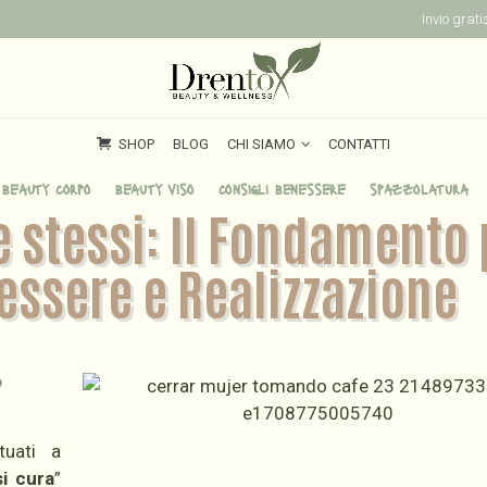
Invio grat
SHOP
BLOG
CHI SIAMO
CONTATTI
SHOP
BLOG
CHI SIAMO
CONTATTI
beauty corpo
beauty viso
consigli benessere
spazzolatura
e stessi: Il Fondamento 
essere e Realizzazione
?
.
tuati a
i cura
”