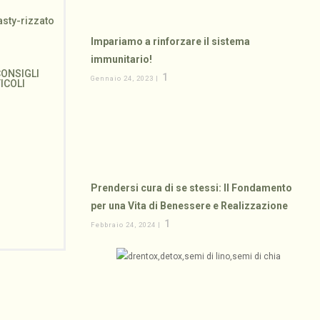
Impariamo a rinforzare il sistema
Hai Bisogno di un Detox? Scopri il Tuo Livello
Cos’è il
immunitario!
di Intossicazione e il Percorso Giusto per Te!
in
CONSIGLI
ALIM
1
Gennaio 24, 2023 |
TICOLI
TUTTI G
in
,
DETOX
TUTTI GLI ARTICOLI
Come Fa
Scoprilo con il nost...
Prendersi cura di se stessi: Il Fondamento
per una Vita di Benessere e Realizzazione
1
Febbraio 24, 2024 |