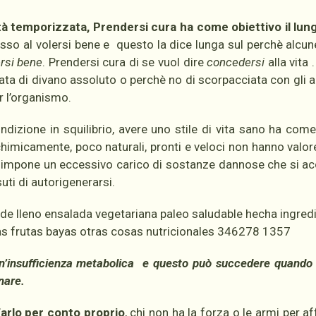
à temporizzata, Prendersi cura ha come obiettivo il lu
sso al volersi bene e questo la dice lunga sul perchè alcu
rsi bene
. Prendersi cura di se vuol dire
concedersi
alla vita 
ata di divano assoluto o perchè no di scorpacciata con gli a
r l’organismo.
dizione in squilibrio, avere uno stile di vita sano ha come
 chimicamente, poco naturali, pronti e veloci non hanno valore
anzi impone un eccessivo carico di sostanze dannose che si 
uti di autorigenerarsi.
 un’insufficienza metabolica e questo può succedere quando 
nare.
farlo per conto proprio
, chi non ha la forza o le armi per af