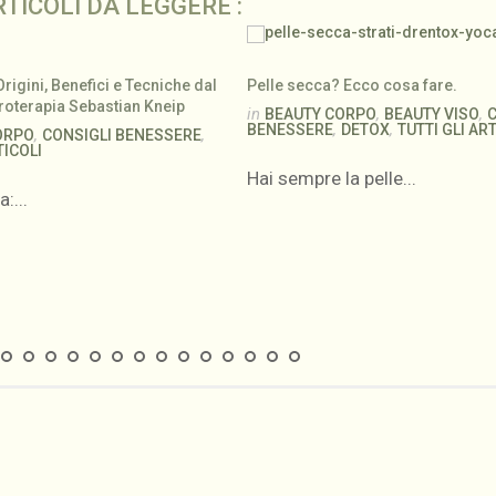
RTICOLI DA LEGGERE :
Origini, Benefici e Tecniche dal
Pelle secca? Ecco cosa fare.
droterapia Sebastian Kneip
in
,
,
BEAUTY CORPO
BEAUTY VISO
,
,
BENESSERE
DETOX
TUTTI GLI AR
,
,
ORPO
CONSIGLI BENESSERE
TICOLI
Hai sempre la pelle...
:...