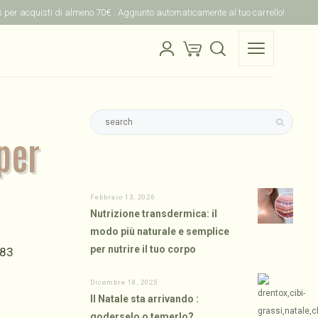
is per acquisti di almeno 70€ . Aggiunto automaticamente al tuo carrello!
per
Febbraio 13, 2026
Nutrizione transdermica: il
modo più naturale e semplice
per nutrire il tuo corpo
Dicembre 18, 2025
Il Natale sta arrivando :
goderselo o temerlo?