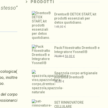
PRODOTTI
stesso”
Drentox® DETOX START, kit
prodotti essenziali per
detox quotidiano.
149,00
€
Pack Fitoestratto Drentox® e
Integratore Yosnell®
70,00
€
56,00
€
icologica(
Spazzola corpo artigianale
o, inoltre
morbida Drentox®
38,00
€
po.
 del corpo
sessionarci
SET RINNOVATORE
CELLULARE