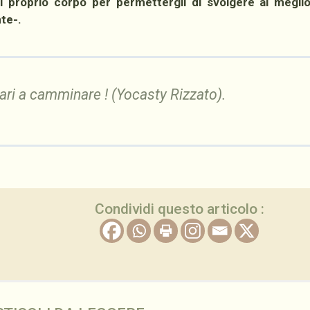
 proprio corpo per permettergli di svolgere al meglio
nte-.
ri a camminare ! (Yocasty Rizzato).
Condividi questo articolo :