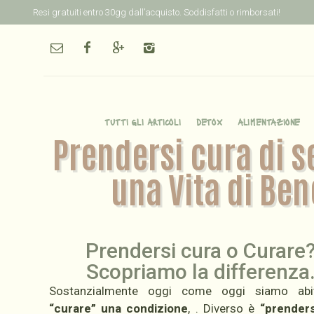
Resi gratuiti entro 30gg dall’acquisto. Soddisfatti o rimborsati!
tutti gli articoli
detox
alimentazione
Prendersi cura di s
una Vita di Ben
Prendersi cura o Curare
Scopriamo la differenza
Sostanzialmente oggi come oggi siamo abi
“curare” una condizione
, . Diverso è
“prenders