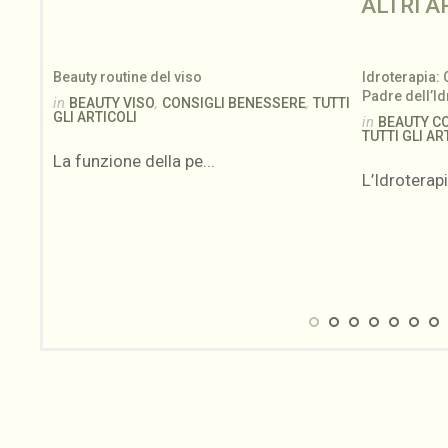
ALTRI A
 Stress
Beauty routine del viso
Idroterapia: 
Padre dell’I
in
,
,
BEAUTY VISO
CONSIGLI BENESSERE
TUTTI
GLI ARTICOLI
in
BEAUTY C
TICOLI
TUTTI GLI AR
La funzione della pe...
L’Idroterapia