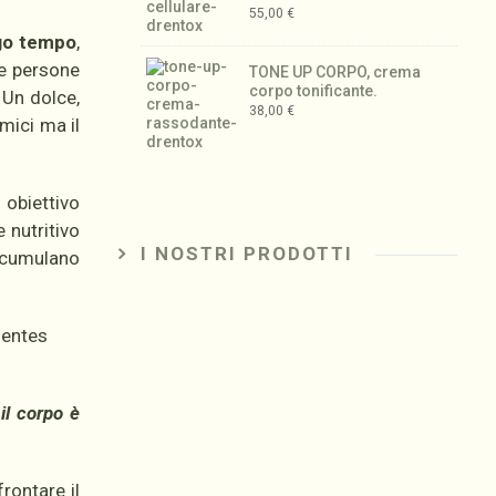
55,00
€
ngo tempo
,
ne persone
TONE UP CORPO, crema
corpo tonificante.
. Un dolce,
38,00
€
mici ma il
 obiettivo
 nutritivo
I NOSTRI PRODOTTI
accumulano
il corpo è
frontare il