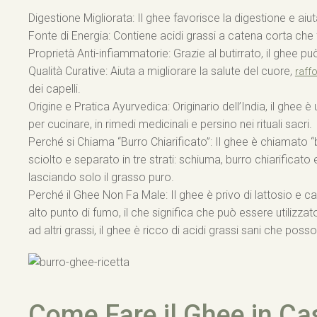
Digestione Migliorata: Il ghee favorisce la digestione e aiut
Fonte di Energia: Contiene acidi grassi a catena corta che
Proprietà Anti-infiammatorie: Grazie al butirrato, il ghee pu
Qualità Curative: Aiuta a migliorare la salute del cuore,
raff
dei capelli.
Origine e Pratica Ayurvedica: Originario dell’India, il ghe
per cucinare, in rimedi medicinali e persino nei rituali sacri.
Perché si Chiama “Burro Chiarificato”: Il ghee è chiamato “b
sciolto e separato in tre strati: schiuma, burro chiarificato 
lasciando solo il grasso puro.
Perché il Ghee Non Fa Male: Il ghee è privo di lattosio e case
alto punto di fumo, il che significa che può essere utiliz
ad altri grassi, il ghee è ricco di acidi grassi sani che pos
Come Fare il Ghee in Ca