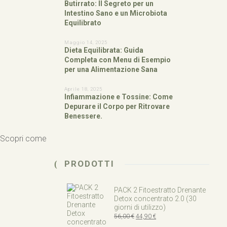
Butirrato: Il Segreto per un
Intestino Sano e un Microbiota
Equilibrato
Maggio 14, 2025
Dieta Equilibrata: Guida
Completa con Menu di Esempio
per una Alimentazione Sana
Aprile 18, 2025
Infiammazione e Tossine: Come
Depurare il Corpo per Ritrovare
Benessere.
e. Scopri come
PRODOTTI
PACK 2 Fitoestratto Drenante
Detox concentrato 2.0 (30
giorni di utilizzo)
Il
Il
56,00
€
44,90
€
prezzo
prezzo