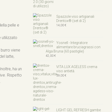
originale
attuale
era:
è:
56,00 €.
44,90 €.
Spazzole viso artigianali
Drentox® (set di 2)
ella pelle e
14,00
€
utilizzato
Yosnell - Integratore
alimentare bruciagrassi con
l burro viene
Alga Bruna (60 pastiglie)
el latte,
42,00
€
VITA LUX AGELESS crema
Inoltre, ha un
viso antietà.
ive. Rispetto
39,00
€
.
LIGHT GEL REFRESH gambe