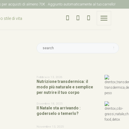
is per acquisti di almeno 70€ . Aggiunto automaticamente al tuo carrello!
Febbraio 13, 2026
Nutrizione transdermica: il
modo più naturale e semplice
per nutrire il tuo corpo
Dicembre 18, 2025
Il Natale sta arrivando :
goderselo o temerlo?
Novembre 13, 2025