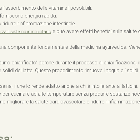
a l’assorbimento delle vitamine liposolubili.
 forniscono energia rapida.
ò ridurre l’infiammazione intestinale.
e può avere effetti benefici sulla salute d
orza il sistema immunitario
e è una componente fondamentale della medicina ayurvedica. Viene 
urro chiarificato” perché durante il processo di chiarificazione, i
e solidi del latte. Questo procedimento rimuove l’acqua e i solidi d
ina, il che lo rende adatto anche a chi è intollerante ai latticini. 
zato per cucinare ad alte temperature senza produrre sostanze noc
sono migliorare la salute cardiovascolare e ridurre l’infiammazione
sa: