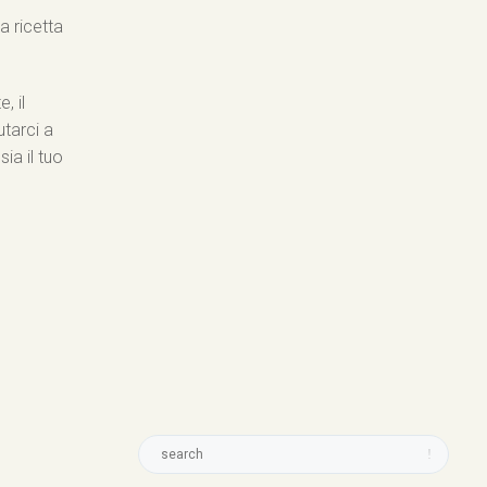
a ricetta
, il
utarci a
ia il tuo