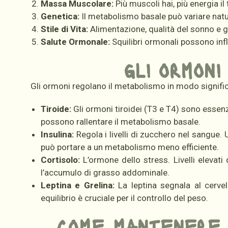
Massa Muscolare:
Più muscoli hai, più energia i
Genetica:
Il metabolismo basale può variare nat
Stile di Vita:
Alimentazione, qualità del sonno e g
Salute Ormonale:
Squilibri ormonali possono infl
gli ormoni
Gli ormoni regolano il metabolismo in modo significat
Tiroide:
Gli ormoni tiroidei (T3 e T4) sono essenzi
possono rallentare il metabolismo basale.
Insulina:
Regola i livelli di zucchero nel sangue. 
può portare a un metabolismo meno efficiente.
Cortisolo:
L’ormone dello stress. Livelli elevati
l’accumulo di grasso addominale.
Leptina e Grelina:
La leptina segnala al cervell
equilibrio è cruciale per il controllo del peso.
come mantenere g