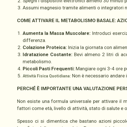
Spegni i dispositivi elettronici almeno 30 minuti 
Assumi magnesio tramite alimenti o integratori na
COME ATTIVARE IL METABOLISMO BASALE: AZI
Aumenta la Massa Muscolare:
Introduci eserciz
differenza.
Colazione Proteica:
Inizia la giornata con aliment
Idratazione Costante:
Bevi almeno 2 litri di ac
metabolismo.
Piccoli Pasti Frequenti:
Mangiare ogni 3-4 ore p
Non è necessario andare in
Attività Fisica Quotidiana:
PERCHÉ È IMPORTANTE UNA VALUTAZIONE PER
Non esiste una formula universale per attivare il
fattori come età, livello di attività, stato di salute e 
Spesso ci si dimentica che bastano azioni picco