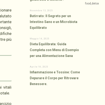
zionare
Novembre 13, 2025
alutato
Butirrato: Il Segreto per un
ortante
Intestino Sano e un Microbiota
nsigli,
Equilibrato
difiche
tre più
Maggio 14, 2025
Dieta Equilibrata: Guida
Completa con Menu di Esempio
per una Alimentazione Sana
Aprile 18, 2025
Infiammazione e Tossine: Come
Depurare il Corpo per Ritrovare
Benessere.
 vitali
otale.
ercizio