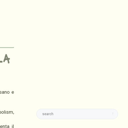
la
 sano e
olism,
nta il