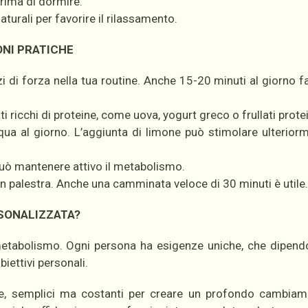
prima di dormire.
turali per favorire il rilassamento.
ONI PRATICHE
i di forza nella tua routine. Anche 15-20 minuti al giorno f
i ricchi di proteine, come uova, yogurt greco o frullati protei
qua al giorno. L’aggiunta di limone può stimolare ulteriorm
uò mantenere attivo il metabolismo.
 palestra. Anche una camminata veloce di 30 minuti è utile.
SONALIZZATA?
 metabolismo. Ogni persona ha esigenze uniche, che dipen
obiettivi personali.
le, semplici ma costanti per creare un profondo cambia