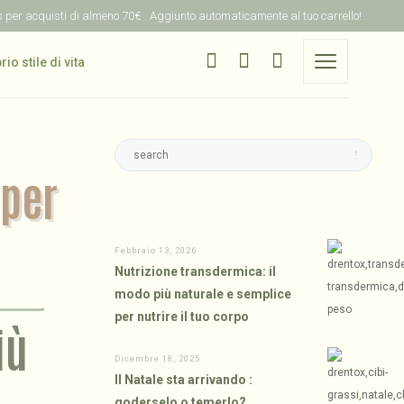
is per acquisti di almeno 70€ . Aggiunto automaticamente al tuo carrello!
 per
Febbraio 13, 2026
Nutrizione transdermica: il
modo più naturale e semplice
per nutrire il tuo corpo
iù
Dicembre 18, 2025
Il Natale sta arrivando :
goderselo o temerlo?