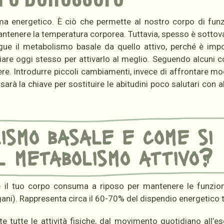
ma energetico. È ciò che permette al nostro corpo di fun
antenere la temperatura corporea. Tuttavia, spesso è sottov
ngue il metabolismo basale da quello attivo, perché è imp
ziare oggi stesso per attivarlo al meglio. Seguendo alcuni co
ere. Introdurre piccoli cambiamenti, invece di affrontare mo
à la chiave per sostituire le abitudini poco salutari con al
lismo basale e come si
l metabolismo attivo?
 il tuo corpo consuma a riposo per mantenere le funzioni
ani). Rappresenta circa il 60-70% del dispendio energetico t
 tutte le attività fisiche, dal movimento quotidiano all’es