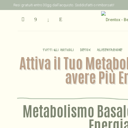
Resi gratuiti entro 30gg dall’acquisto. Soddisfatti o rimborsati!
tutti gli articoli
detox
alimentazione
Attiva il Tuo Metabo
avere Più E
Metabolismo Basale
Energi