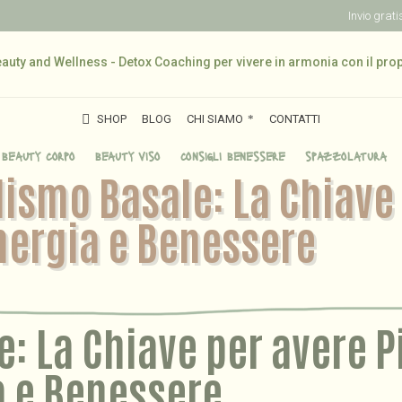
Invio grat
SHOP
BLOG
CHI SIAMO
CONTATTI
SHOP
BLOG
CHI SIAMO
CONTATTI
beauty corpo
beauty viso
consigli benessere
spazzolatura
lismo Basale: La Chiave
nergia e Benessere
: La Chiave per avere P
a e Benessere