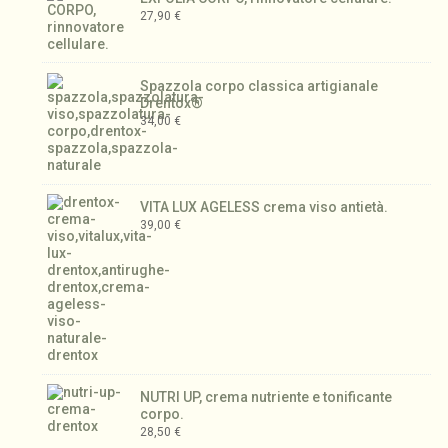
27,90
€
Spazzola corpo classica artigianale
Drentox®
34,00
€
VITA LUX AGELESS crema viso antietà.
39,00
€
NUTRI UP, crema nutriente e tonificante
corpo.
28,50
€