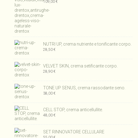
109,00
€
NUTRI UP, crema nutriente e tonificante corpo.
28,50
€
VELVET SKIN, crema setificante corpo.
28,90
€
TONE UP SENUS, crema rassodante seno.
38,00
€
CELL STOP, crema anticellullite.
48,00
€
SET RINNOVATORE CELLULARE
55,00
€