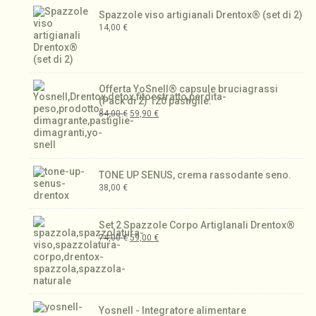
Spazzole viso artigianali Drentox® (set di 2)
14,00
€
Offerta YoSnell® capsule bruciagrassi
(Pack di 2) 120 pastiglie.
84,00
€
59,90
€
TONE UP SENUS, crema rassodante seno.
38,00
€
Set 2 Spazzole Corpo Artiglanali Drentox®
74,00
€
59,00
€
Yosnell - Integratore alimentare