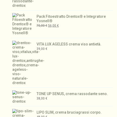
Pack Fitoestratto Drentox® e Integratore
Yosnell®
70,00
€
56,00
€
VITA LUX AGELESS crema viso antietà.
39,00
€
TONE UP SENUS, crema rassodante seno.
38,00
€
LIPO SLIM, crema bruciagrassi corpo.
48,00
€