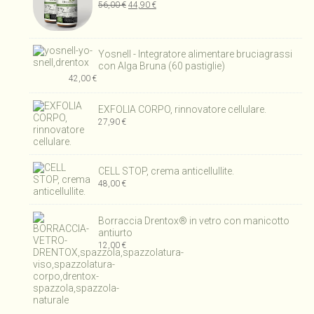
Il
Il
56,00
€
44,90
€
prezzo
prezzo
originale
attuale
era:
è:
Yosnell - Integratore alimentare bruciagrassi
56,00 €.
44,90 €.
con Alga Bruna (60 pastiglie)
42,00
€
EXFOLIA CORPO, rinnovatore cellulare.
27,90
€
CELL STOP, crema anticellullite.
48,00
€
Borraccia Drentox® in vetro con manicotto
antiurto
12,00
€