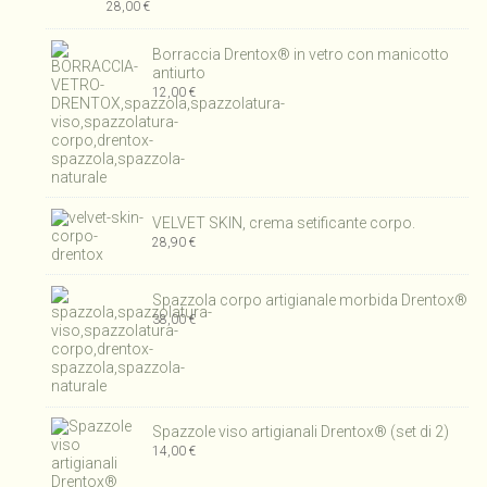
28,00
€
Borraccia Drentox® in vetro con manicotto
antiurto
12,00
€
VELVET SKIN, crema setificante corpo.
28,90
€
Spazzola corpo artigianale morbida Drentox®
38,00
€
Spazzole viso artigianali Drentox® (set di 2)
14,00
€