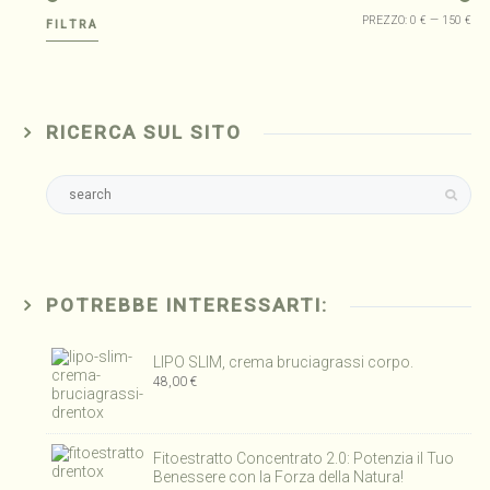
Pre
Pre
PREZZO:
0 €
—
150 €
FILTRA
Mi
Ma
RICERCA SUL SITO
POTREBBE INTERESSARTI:
LIPO SLIM, crema bruciagrassi corpo.
48,00
€
Fitoestratto Concentrato 2.0: Potenzia il Tuo
Benessere con la Forza della Natura!