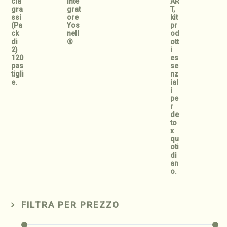
cia
Inte
AR
gra
grat
T,
ssi
ore
kit
(Pa
Yos
pr
ck
nell
od
di
®
ott
2)
i
120
es
pas
se
tigli
nz
e.
ial
i
pe
r
de
to
x
qu
oti
di
an
o.
FILTRA PER PREZZO