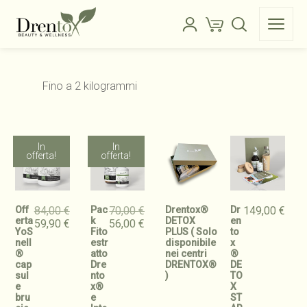
Fino a 2 kilogrammi
In
In
offerta!
offerta!
Off
84,00
€
Pac
70,00
€
Drentox®
Dr
149,00
€
erta
k
DETOX
en
Il
Il
Il
Il
59,90
€
56,00
€
YoS
Fito
PLUS ( Solo
to
prezzo
prezzo
prezzo
prezzo
nell
estr
disponibile
x
originale
attuale
originale
attuale
®
atto
nei centri
®
era:
è:
era:
è:
cap
Dre
DRENTOX®
DE
84,00 €.
59,90 €.
70,00 €.
56,00 €.
sul
nto
)
TO
e
x®
X
bru
e
ST