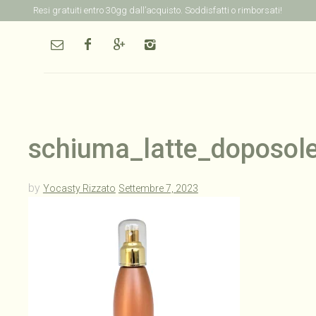
Resi gratuiti entro 30gg dall’acquisto. Soddisfatti o rimborsati!
schiuma_latte_doposole
by
Yocasty Rizzato
Settembre 7, 2023