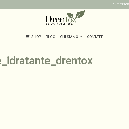
Invio grat
SHOP
BLOG
CHI SIAMO
CONTATTI
SHOP
BLOG
CHI SIAMO
CONTATTI
_idratante_drentox