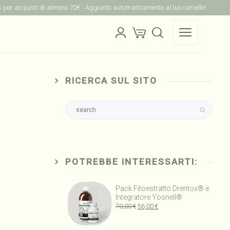
is per acquisti di almeno 70€ . Aggiunto automaticamente al tuo carrello!
RICERCA SUL SITO
POTREBBE INTERESSARTI:
Pack Fitoestratto Drentox® e
Integratore Yosnell®
Il
Il
70,00
€
56,00
€
prezzo
prezzo
originale
attuale