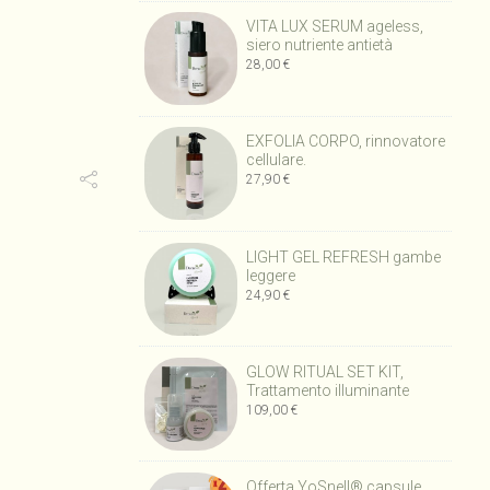
era:
è:
VITA LUX SERUM ageless,
70,00 €.
56,00 €.
siero nutriente antietà
28,00
€
EXFOLIA CORPO, rinnovatore
cellulare.
27,90
€
LIGHT GEL REFRESH gambe
leggere
24,90
€
GLOW RITUAL SET KIT,
Trattamento illuminante
109,00
€
Offerta YoSnell® capsule